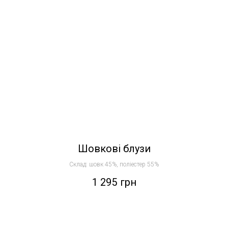
Шовкові блузи
Склад: шовк 45%, поліестер 55%
1 295
грн