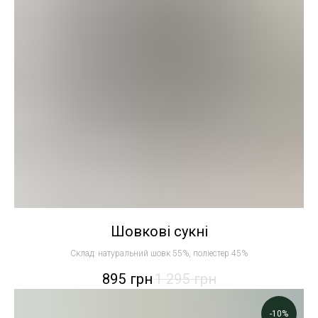
Шовкові сукні
Склад: натуральний шовк 55%, поліестер 45%
895
грн
1 295
грн
-10%