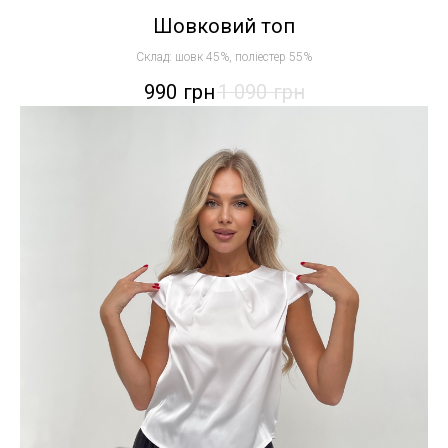
Шовковий топ
Склад: шовк 45%, поліестер 55%
990
грн
1 090
грн