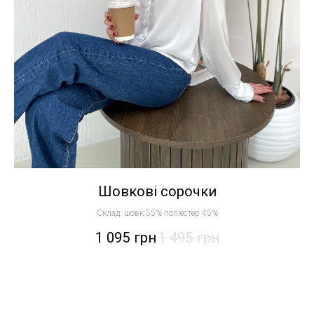
Шовкові сорочки
Склад: шовк 55% поліестер 45%
1 095
грн
1 495
грн