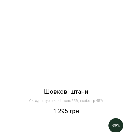
Шовкові штани
Склад: натуральний шовк 55%, поліестер 45%
1 295
грн
-39%