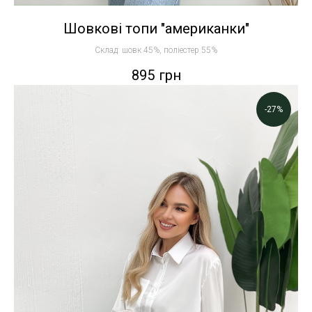
Шовкові топи "американки"
Склад: шовк 45%, поліестер 55%
895
грн
-27%