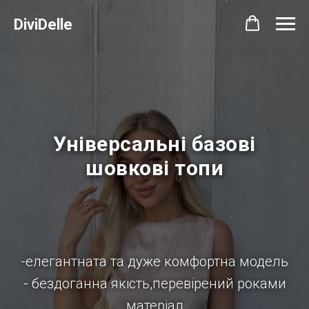
DiviDelle
Універсальні базові
шовкові топи
-елегантната та дуже комфортна модель
- бездоганна якість,перевірений роками
матеріал