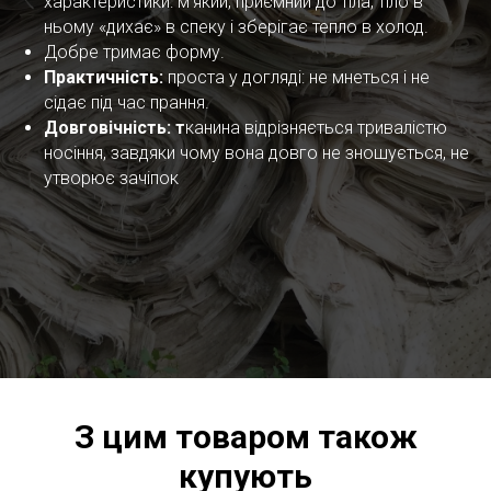
характеристики: м'який, приємний до тіла, тіло в
ньому «дихає» в спеку і зберігає тепло в холод.
Добре тримає форму.
Практичність:
проста у догляді: не мнеться і не
сідає під час прання.
Довговічність: т
канина відрізняється тривалістю
носіння, завдяки чому вона довго не зношується, не
утворює зачіпок
З цим товаром також
купують