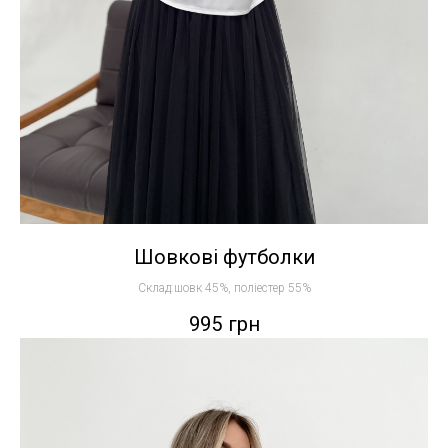
Шовкові футболки
Склад:шовк 45%, поліестер 55%
995
грн