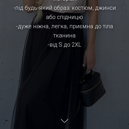
-під будь-який образ: костюм, джинси
або спідницю
-дуже ніжна, легка, приємна до тіла
тканина
-від S до 2XL