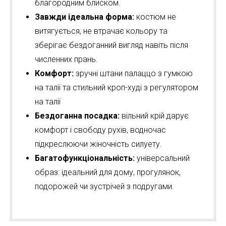
благородним блиском.
Завжди ідеальна форма:
костюм не
витягується, не втрачає кольору та
зберігає бездоганний вигляд навіть після
численних прань.
Комфорт:
зручні штани палаццо з гумкою
на талії та стильний кроп-худі з регулятором
на талії
Бездоганна посадка:
вільний крій дарує
комфорт і свободу рухів, водночас
підкреслюючи жіночність силуету.
Багатофункціональність:
універсальний
образ: ідеальний для дому, прогулянок,
подорожей чи зустрічей з подругами.