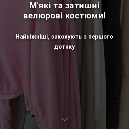
М'які та затишні
велюрові костюми!
Найніжніші, закохують з першого
дотику