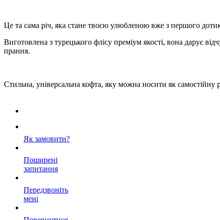
Це та сама річ, яка стане твоєю улюбленою вже з першого доти
Виготовлена з турецького флісу преміум якості, вона дарує відч
прання.
Стильна, універсальна кофта, яку можна носити як самостійну 
Як замовити?
Поширені
запитання
Передзвоніть
мені
Повернутися