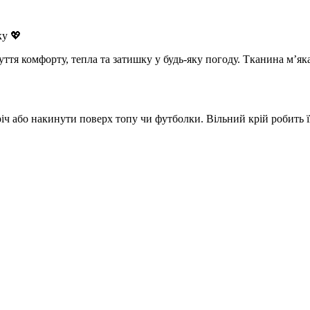
ку 💖
уття комфорту, тепла та затишку у будь-яку погоду. Тканина м’яка
річ або накинути поверх топу чи футболки. Вільний крій робить 