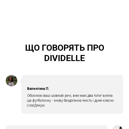
ЩО ГОВОРЯТЬ ПРО
DIVIDELLE
Валентина П.
Обоєнюю ваші шовкові речі, вже маю два топи! взяла
ще футболочку - знову бездоганна якість і дуже класно
сіла!Дякую