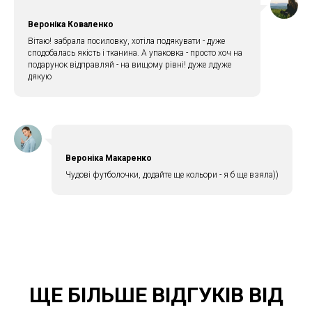
Вероніка Коваленко
Вітаю! забрала посиловку, хотіла подякувати - дуже
сподобалась якість і тканина. А упаковка - просто хоч на
подарунок відправляй - на вищому рівні! дуже лдуже
дякую
Вероніка Макаренко
Чудові футболочки, додайте ще кольори - я б ще взяла))
ЩЕ БІЛЬШЕ ВІДГУКІВ ВІД