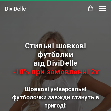
DiviDelle
Стильні шовкові
футболки
від DiviDelle
-10% при замовленні 2х
Шовкові універсальні
футболочки завжди стануть в
пригоді: