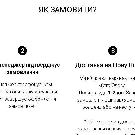
ЯК ЗАМОВИТИ?
менеджер підтверджує
Доставка на Нову П
замовлення
Ми відправляємо вам то
неджер телефонує Вам
міста Одеса.
гом години для уточнення
Посилка йде
1-2 дні
. Заз
х і завершує оформлення
замовлення відправляємо
замовлення
же день або на наступ
* Всі витрати за доста
замовлення оплачує поку