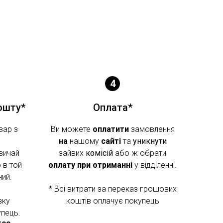
ошту*
Оплата*
вар з
Ви можете
оплатити
замовлення
на
нашому
сайті
та
уникнути
вичай
зайвих
комісій
або ж обрати
 в той
оплату при отриманні
у відділенні.
ний.
* Всі витрати за переказ грошових
вку
коштів оплачує покупець
пець.