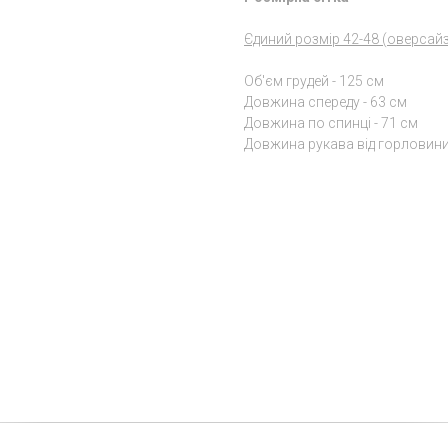
Єдиний розмір 42-48 (оверсайз
Об'єм грудей - 125 см
Довжина спереду - 63 см
Довжина по спинці - 71 см
Довжина рукава від горловини 