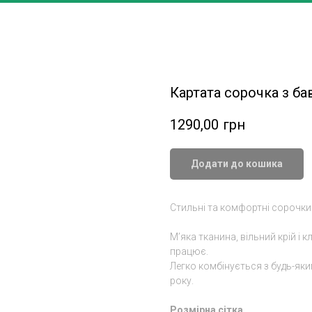
DiviDelle
Картата сорочка з б
1290,00
грн
Додати до кошика
Стильні та комфортні сорочки
Мʼяка тканина, вільний крій і 
працює.
Легко комбінується з будь-яки
року.
Розмірна сітка