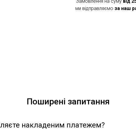
Замовлення на суму
від 2
ми відправляємо
за наш р
Поширені запитання
вляєте накладеним платежем?